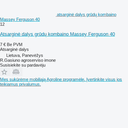
atsarginė dalys grūdų kombaino
Massey Ferguson 40
12
Atsarginė dalys grūdų kombaino Massey Ferguson 40
7 €
Be PVM
Atsarginė dalys
Lietuva, Panevėžys
R.Gasiuno agroserviso imone
Susisiekite su pardavėju
Mes sukūrėme mobiliąją Agroline programėlę. Įvertinkite visus jos
teikiamus privalumus.