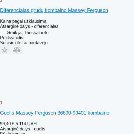
Diferencialas grūdų kombaino Massey Ferguson
Kaina pagal užklausimą
Atsarginė dalys - diferencialas
Graikija, Thessaloniki
Pexlivanidis
Susisiekite su pardavėju
1
Guolis Massey Ferguson 36690-99401 kombaino
99,40 €
5 114 UAH
Atsarginė dalys - guolis
Būklė
naujas