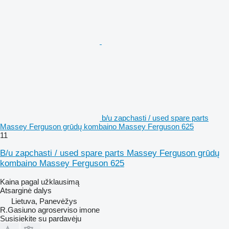
b/u zapchasti / used spare parts
Massey Ferguson grūdų kombaino Massey Ferguson 625
11
B/u zapchasti / used spare parts Massey Ferguson grūdų
kombaino Massey Ferguson 625
Kaina pagal užklausimą
Atsarginė dalys
Lietuva, Panevėžys
R.Gasiuno agroserviso imone
Susisiekite su pardavėju