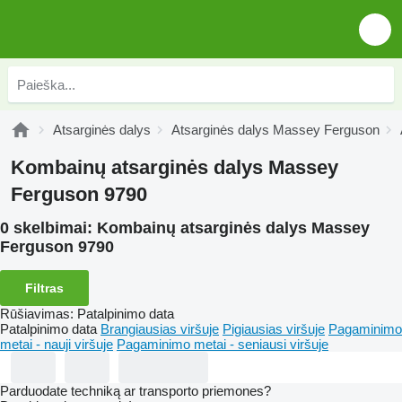
Atsarginės dalys
Atsarginės dalys Massey Ferguson
Kombainų atsarginės dalys Massey
Ferguson 9790
0 skelbimai:
Kombainų atsarginės dalys Massey
Ferguson 9790
Filtras
Rūšiavimas
:
Patalpinimo data
Patalpinimo data
Brangiausias viršuje
Pigiausias viršuje
Pagaminimo
metai - nauji viršuje
Pagaminimo metai - seniausi viršuje
Parduodate techniką ar transporto priemones?