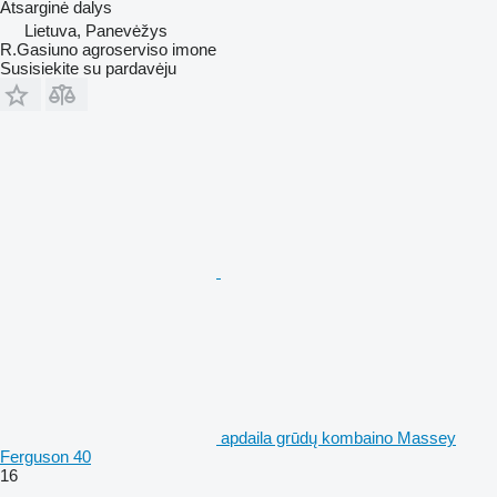
Atsarginė dalys
Lietuva, Panevėžys
R.Gasiuno agroserviso imone
Susisiekite su pardavėju
apdaila grūdų kombaino Massey
Ferguson 40
16