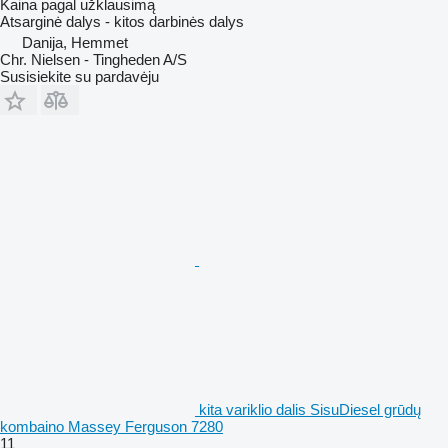
Kaina pagal užklausimą
Atsarginė dalys - kitos darbinės dalys
Danija, Hemmet
Chr. Nielsen - Tingheden A/S
Susisiekite su pardavėju
kita variklio dalis SisuDiesel grūdų
kombaino Massey Ferguson 7280
11