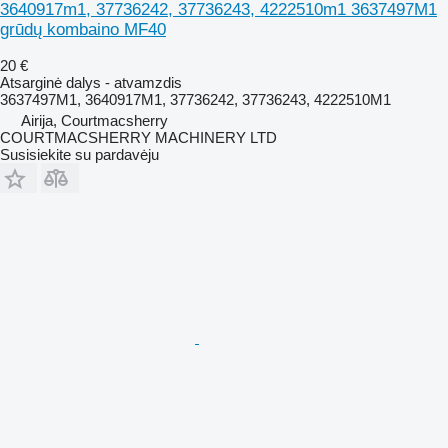
3640917m1, 37736242, 37736243, 4222510m1 3637497M1
grūdų kombaino MF40
20 €
Atsarginė dalys - atvamzdis
3637497M1, 3640917M1, 37736242, 37736243, 4222510M1
Airija, Courtmacsherry
COURTMACSHERRY MACHINERY LTD
Susisiekite su pardavėju