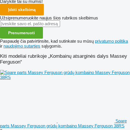
Darykite tai su mumis!
Įdėti skelbimą
Užsiprenumeruokite naujus šios rubrikos skelbimus
Prenumeruoti
Paspaudę čia patvirtinsite, kad sutinkate su mūsų
privatumo politika
ir
naudojimo sutarties
sąlygomis.
Kiti modeliai rubrikoje „Kombainų atsarginės dalys Massey
Ferguson“
Spare
parts Massey Ferguson grūdų kombaino Massey Ferguson 38RS