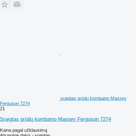
sraigtas grūdų kombaino Massey
Ferguson 7274
21
Sraigtas grūdų kombaino Massey Ferguson 7274
Kaina pagal užklausimą
Atsarginė dalys - sraigtas