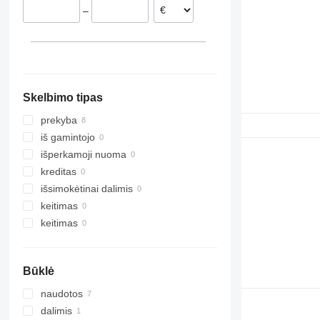
–
7240
1470
7250
1550
8010
1910
8120
2030
8230
2054
Skelbimo tipas
9120
2058
9230
2064
prekyba
9240
2066
iš gamintojo
Axial-Flow
2254
išperkamoji nuoma
CF
2256
kreditas
STX
2264
išsimokėtinai dalimis
3040
STX 450
keitimas
4040
keitimas
5820
6090
Būklė
6620
7000
naudotos
7200
dalimis