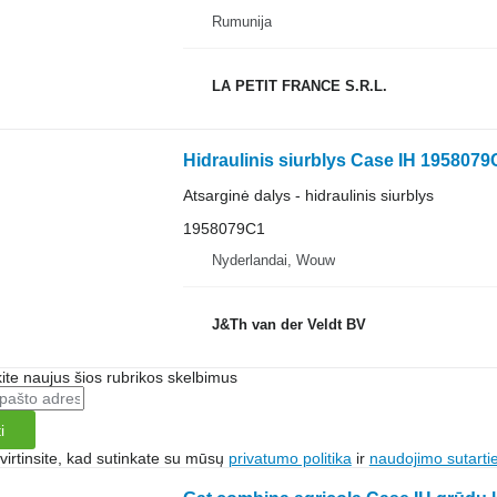
Rumunija
LA PETIT FRANCE S.R.L.
Atsarginė dalys - hidraulinis siurblys
1958079C1
Nyderlandai, Wouw
J&Th van der Veldt BV
te naujus šios rubrikos skelbimus
i
irtinsite, kad sutinkate su mūsų
privatumo politika
ir
naudojimo sutarti