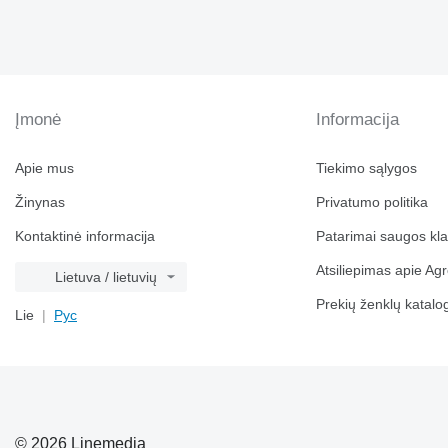
9640
9650
9660
9670 STS
9680
Įmonė
Informacija
9700
9750
Apie mus
Tiekimo sąlygos
9760 STS
Žinynas
Privatumo politika
9770
9780
Kontaktinė informacija
Patarimai saugos kl
9860 STS
Atsiliepimas apie Agr
Lietuva / lietuvių
9870 STS
9880
Prekių ženklų katalo
Lie
Рус
9900
C-series
H-series
JD
M-series
© 2026 Linemedia
S-series