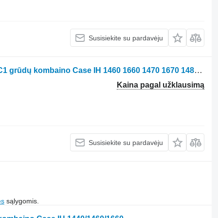
Susisiekite su pardavėju
Hidraulinis siurblys Case IH 1958079C1 grūdų kombaino Case IH 1460 1660 1470 1670 1480 1680
Kaina pagal užklausimą
Susisiekite su pardavėju
es
sąlygomis.