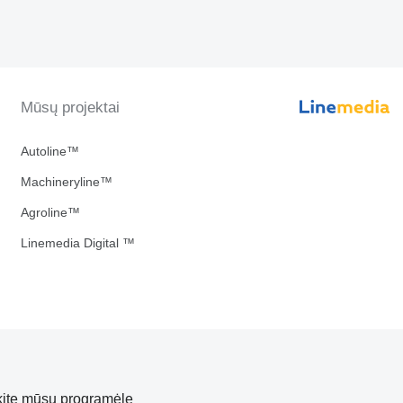
Mūsų projektai
Autoline™
Machineryline™
Agroline™
Linemedia Digital ™
kite mūsų programėlę