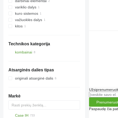
darbiniai elementai
hidrauliniai siurbliai
variklio dalys
kitos darbinės dalys
kuro sistemos
skriemuliai
važiuoklės dalys
oro filtro korpusai
kitos
stebulės
atsarginės dalys
Technikos kategorija
kombainai
grūdų kombainai
Atsarginės dalies tipas
originali atsarginė dalis
Užsiprenumeruoki
Markė
Prenumeruot
Paspaudę čia patv
Case IH