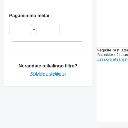
7250
7300
7350
Pagaminimo metai
7400
7450
–
7500
7700
7780
Negalite rasti ats
Išsiųskite užklau
7800
Užsakyti atsargin
8200
Nerandate reikalingo filtro?
8400
Siūlykite pakeitimus
8430
8600
9500
9540 WTS
9560
9570
9600
9610