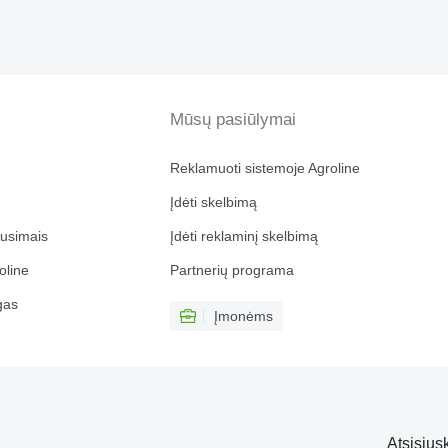
Mūsų pasiūlymai
Reklamuoti sistemoje Agroline
Įdėti skelbimą
ausimais
Įdėti reklaminį skelbimą
oline
Partnerių programa
gas
Įmonėms
Atsisiųs