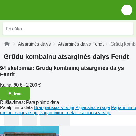
Atsarginės dalys
Atsarginės dalys Fendt
Grūdų komba
Grūdų kombainų atsarginės dalys Fendt
94 skelbimai:
Grūdų kombainų atsarginės dalys
Fendt
Kaina:
90 € - 2 200 €
Filtras
Rūšiavimas
:
Patalpinimo data
Patalpinimo data
Brangiausias viršuje
Pigiausias viršuje
Pagaminimo
metai - nauji viršuje
Pagaminimo metai - seniausi viršuje