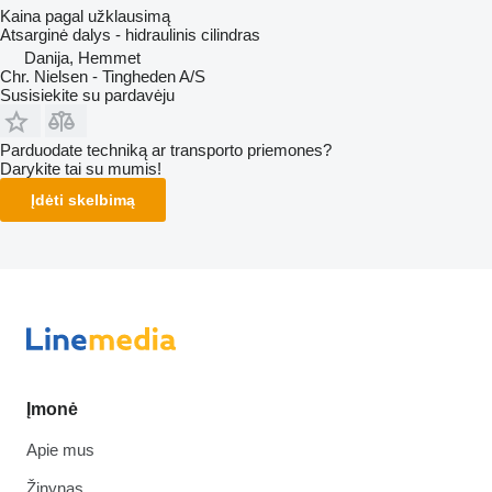
Kaina pagal užklausimą
Atsarginė dalys - hidraulinis cilindras
Danija, Hemmet
Chr. Nielsen - Tingheden A/S
Susisiekite su pardavėju
Parduodate techniką ar transporto priemones?
Darykite tai su mumis!
Įdėti skelbimą
Įmonė
Apie mus
Žinynas