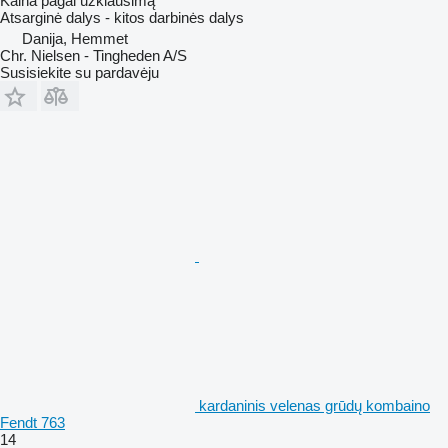
Kaina pagal užklausimą
Atsarginė dalys - kitos darbinės dalys
Danija, Hemmet
Chr. Nielsen - Tingheden A/S
Susisiekite su pardavėju
kardaninis velenas grūdų kombaino
Fendt 763
14