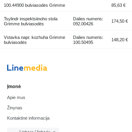
100.44900 bulviasodės Grimme
85,63 €
Tsylindr inspektsiinoho stola
Dalies numeris:
174,50 €
Grimme bulviasodės
092.00426
Vstavka napr. kozhuha Grimme
Dalies numeris:
148,20 €
bulviasodės
100.50495
Įmonė
Apie mus
Žinynas
Kontaktinė informacija
Lietuva / lietuvių