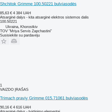
Shchitok Grimme 100.50221 bulviasodės
85,63 €
4 384 UAH
Atsarginė dalys - kita atsarginė elektros sistemos dalis
100.50221
Ukraina, Khorostkiv
TOV "Mriya Servis Zapchastini"
Susisiekite su pardavėju
1
VAIZDO ĮRAŠAS
Trimach praviy Grimme 015.71061 bulviasodės
90,16 €
4 616 UAH
Atsarginė dalys - tvirtinimo elementai