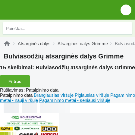
Atsarginės dalys
Atsarginės dalys Grimme
Bulviasod
Bulviasodžių atsarginės dalys Grimme
15 skelbimai:
Bulviasodžių atsarginės dalys Grimme
Filtras
Rūšiavimas
:
Patalpinimo data
Patalpinimo data
Brangiausias viršuje
Pigiausias viršuje
Pagaminimo
metai - nauji viršuje
Pagaminimo metai - seniausi viršuje