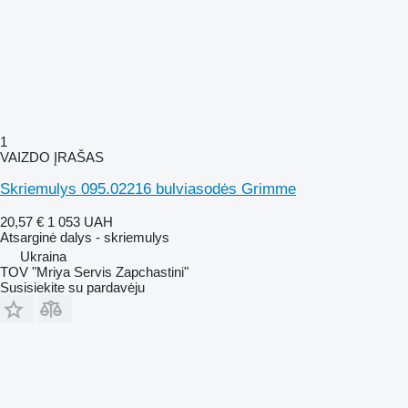
1
VAIZDO ĮRAŠAS
Skriemulys 095.02216 bulviasodės Grimme
20,57 €
1 053 UAH
Atsarginė dalys - skriemulys
Ukraina
TOV "Mriya Servis Zapchastini"
Susisiekite su pardavėju