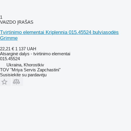
1
VAIZDO ĮRAŠAS
Tvirtinimo elementai Kriplennia 015.45524 bulviasodės
Grimme
22,21 €
1 137 UAH
Atsarginė dalys - tvirtinimo elementai
015.45524
Ukraina, Khorostkiv
TOV "Mriya Servis Zapchastini"
Susisiekite su pardavėju