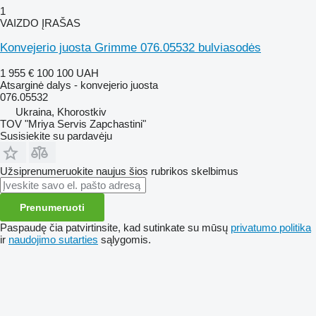
1
VAIZDO ĮRAŠAS
Konvejerio juosta Grimme 076.05532 bulviasodės
1 955 €
100 100 UAH
Atsarginė dalys - konvejerio juosta
076.05532
Ukraina, Khorostkiv
TOV "Mriya Servis Zapchastini"
Susisiekite su pardavėju
Užsiprenumeruokite naujus šios rubrikos skelbimus
Prenumeruoti
Paspaudę čia patvirtinsite, kad sutinkate su mūsų
privatumo politika
ir
naudojimo sutarties
sąlygomis.