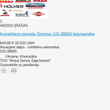
1
VAIZDO ĮRAŠAS
Kronshteyn privodu Grimme 101.08605 bulviasodės
644,60 €
33 010 UAH
Atsarginė dalys - tvirtinimo elementai
101.08605
Ukraina, Khorostkiv
TOV "Mriya Servis Zapchastini"
Susisiekite su pardavėju