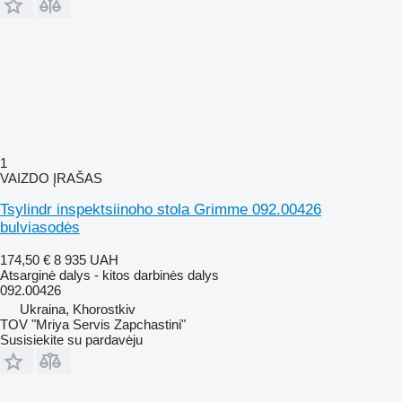
1
VAIZDO ĮRAŠAS
Tsylindr inspektsiinoho stola Grimme 092.00426
bulviasodės
174,50 €
8 935 UAH
Atsarginė dalys - kitos darbinės dalys
092.00426
Ukraina, Khorostkiv
TOV "Mriya Servis Zapchastini"
Susisiekite su pardavėju