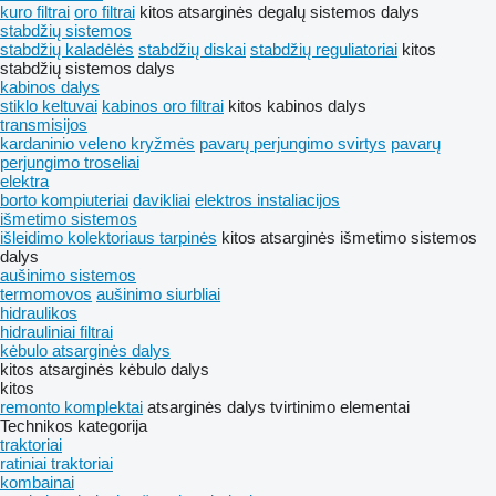
kuro filtrai
oro filtrai
kitos atsarginės degalų sistemos dalys
stabdžių sistemos
stabdžių kaladėlės
stabdžių diskai
stabdžių reguliatoriai
kitos
stabdžių sistemos dalys
kabinos dalys
stiklo keltuvai
kabinos oro filtrai
kitos kabinos dalys
transmisijos
kardaninio veleno kryžmės
pavarų perjungimo svirtys
pavarų
perjungimo troseliai
elektra
borto kompiuteriai
davikliai
elektros instaliacijos
išmetimo sistemos
išleidimo kolektoriaus tarpinės
kitos atsarginės išmetimo sistemos
dalys
aušinimo sistemos
termomovos
aušinimo siurbliai
hidraulikos
hidrauliniai filtrai
kėbulo atsarginės dalys
kitos atsarginės kėbulo dalys
kitos
remonto komplektai
atsarginės dalys
tvirtinimo elementai
Technikos kategorija
traktoriai
ratiniai traktoriai
kombainai