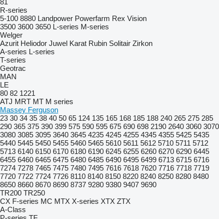
81
R-series
5-100
8880
Landpower
Powerfarm
Rex
Vision
3500
3600
3650
L-series
M-series
Welger
Azurit
Heliodor
Juwel
Karat
Rubin
Solitair
Zirkon
A-series
L-series
T-series
Geotrac
MAN
LE
80
82
1221
ATJ
MRT
MT
M series
Massey Ferguson
23
30
34
35
38
40
50
65
124
135
165
168
185
188
240
265
275
285
290
365
375
390
399
575
590
595
675
690
698
2190
2640
3060
3070
3080
3085
3095
3640
3645
4235
4245
4255
4345
4355
5425
5435
5440
5445
5450
5455
5460
5465
5610
5611
5612
5710
5711
5712
5713
6140
6150
6170
6180
6190
6245
6255
6260
6270
6290
6445
6455
6460
6465
6475
6480
6485
6490
6495
6499
6713
6715
6716
7274
7278
7465
7475
7480
7495
7616
7618
7620
7716
7718
7719
7720
7722
7724
7726
8110
8140
8150
8220
8240
8250
8280
8480
8650
8660
8670
8690
8737
9280
9380
9407
9690
TR200
TR250
CX
F-series
MC
MTX
X-series
XTX
ZTX
A-Class
P-series
TF