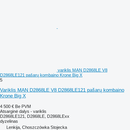
variklis MAN D2868LE V8
D2868LE121 pašarų kombaino Krone Big X
5
Variklis MAN D2868LE V8 D2868LE121 pašarų kombaino
Krone Big X
4 500 €
Be PVM
Atsarginė dalys - variklis
D2868LE121, D2868LE, D2868LExx
dyzelinas
Lenkija, Choszczówka Stojecka