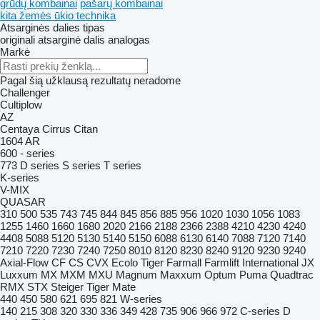
grūdų kombainai
pašarų kombainai
kita žemės ūkio technika
Atsarginės dalies tipas
originali atsarginė dalis
analogas
Markė
Pagal šią užklausą rezultatų neradome
Challenger
Cultiplow
AZ
Centaya
Cirrus
Citan
1604
AR
600 - series
773
D series
S series
T series
K-series
V-MIX
QUASAR
310
500
535
743
745
844
845
856
885
956
1020
1030
1056
1083
1255
1460
1660
1680
2020
2166
2188
2366
2388
4210
4230
4240
4408
5088
5120
5130
5140
5150
6088
6130
6140
7088
7120
7140
7210
7220
7230
7240
7250
8010
8120
8230
8240
9120
9230
9240
Axial-Flow
CF
CS
CVX
Ecolo Tiger
Farmall
Farmlift
International
JX
Luxxum
MX
MXM
MXU
Magnum
Maxxum
Optum
Puma
Quadtrac
RMX
STX
Steiger
Tiger Mate
440
450
580
621
695
821
W-series
140
215
308
320
330
336
349
428
735
906
966
972
C-series
D