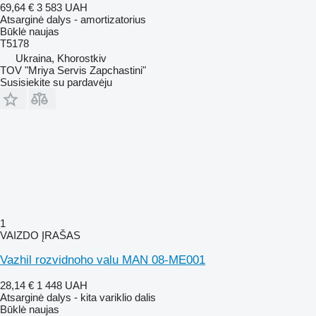
69,64 €
3 583 UAH
Atsarginė dalys - amortizatorius
Būklė
naujas
T5178
Ukraina, Khorostkiv
TOV "Mriya Servis Zapchastini"
Susisiekite su pardavėju
1
VAIZDO ĮRAŠAS
Vazhil rozvidnoho valu MAN 08-ME001
28,14 €
1 448 UAH
Atsarginė dalys - kita variklio dalis
Būklė
naujas