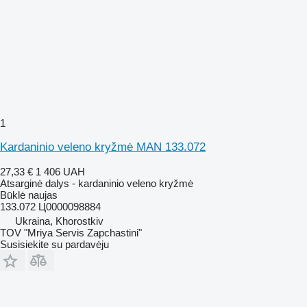
1
Kardaninio veleno kryžmė MAN 133.072
27,33 €
1 406 UAH
Atsarginė dalys - kardaninio veleno kryžmė
Būklė
naujas
133.072 Ц0000098884
Ukraina, Khorostkiv
TOV "Mriya Servis Zapchastini"
Susisiekite su pardavėju