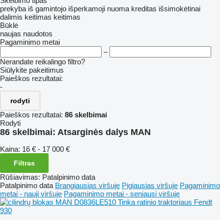
Skelbimo tipas
prekyba
iš gamintojo
išperkamoji nuoma
kreditas
išsimokėtinai
dalimis
keitimas
keitimas
Būklė
naujas
naudotos
Pagaminimo metai
–
Nerandate reikalingo filtro?
Siūlykite pakeitimus
Paieškos rezultatai:
-
rodyti
Paieškos rezultatai:
86 skelbimai
Rodyti
86 skelbimai:
Atsarginės dalys MAN
Kaina:
16 € - 17 000 €
Filtras
Rūšiavimas
:
Patalpinimo data
Patalpinimo data
Brangiausias viršuje
Pigiausias viršuje
Pagaminimo
metai - nauji viršuje
Pagaminimo metai - seniausi viršuje