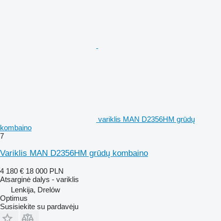
variklis MAN D2356HM grūdų
kombaino
7
Variklis MAN D2356HM grūdų kombaino
4 180 €
18 000 PLN
Atsarginė dalys - variklis
Lenkija, Drelów
Optimus
Susisiekite su pardavėju