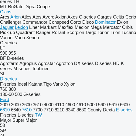
series
TH
MT
RoGator
Spra Coupe
Claas
Ares
Arion
Atles
Atos
Avero
Axion
Axos
C-series
Cargos
Celtis
Cerio
Challenger
Commandor
Conspeed
Corto
Disco
Dominator
Evion
Jaguar
Lexion
Liner
Markant
Maxflex
Medion
Mega
Mercator
Orbis
Pick up
Quadrant
Ranger
Rollant
Scorpion
Targo
Torion
Trion
Tucano
Variant
Vario
Xerion
C-series
LF
990
995
BF
D-series
Agrofarm
Agroplus
Agrostar
Agrotron
DX series
D series
HD
K
series
M series
TopLiner
SL
D-series
F-series
Ideal
Katana
Tigo
Vario
Xylon
760
860
180-90
500
G-series
Ford
2000
3000
3600
3610
4000
4110
4600
4610
5000
5600
5610
6600
6610
6640
7610
7700
7710
8210
8340
8630
County
Dexta
E-series
F-series
L-series
TW
Major
Super Major
53
SP
AL