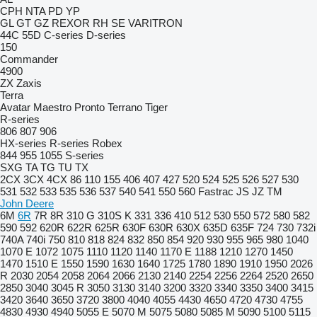
CPH
NTA
PD
YP
GL
GT
GZ
REXOR
RH
SE
VARITRON
44C
55D
C-series
D-series
150
Commander
4900
ZX
Zaxis
Terra
Avatar
Maestro
Pronto
Terrano
Tiger
R-series
806
807
906
HX-series
R-series
Robex
844
955
1055
S-series
SXG
TA
TG
TU
TX
2CX
3CX
4CX
86
110
155
406
407
427
520
524
525
526
527
530
531
532
533
535
536
537
540
541
550
560
Fastrac
JS
JZ
TM
John Deere
6M
6R
7R
8R
310 G
310S K
331
336
410
512
530
550
572
580
582
590
592
620R
622R
625R
630F
630R
630X
635D
635F
724
730
732i
740A
740i
750
810
818
824
832
850
854
920
930
955
965
980
1040
1070 E
1072
1075
1110
1120
1140
1170 E
1188
1210
1270
1450
1470
1510 E
1550
1590
1630
1640
1725
1780
1890
1910
1950
2026
R
2030
2054
2058
2064
2066
2130
2140
2254
2256
2264
2520
2650
2850
3040
3045 R
3050
3130
3140
3200
3320
3340
3350
3400
3415
3420
3640
3650
3720
3800
4040
4055
4430
4650
4720
4730
4755
4830
4930
4940
5055 E
5070 M
5075
5080
5085 M
5090
5100
5115