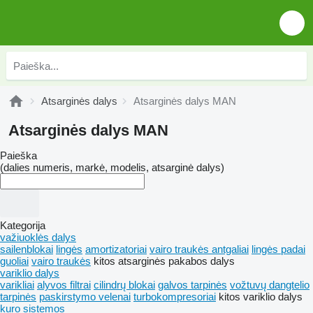
Atsarginės dalys
Atsarginės dalys MAN
Atsarginės dalys MAN
Paieška
(dalies numeris, markė, modelis, atsarginė dalys)
Kategorija
važiuoklės dalys
sailenblokai
lingės
amortizatoriai
vairo traukės antgaliai
lingės padai
guoliai
vairo traukės
kitos atsarginės pakabos dalys
variklio dalys
varikliai
alyvos filtrai
cilindrų blokai
galvos tarpinės
vožtuvų dangtelio
tarpinės
paskirstymo velenai
turbokompresoriai
kitos variklio dalys
kuro sistemos