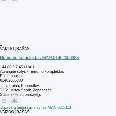
1
VAIZDO ĮRAŠAS
Remonto komplektas MAN 81462006388
144,80 €
7 450 UAH
Atsarginė dalys - remonto komplektas
Būklė
naujas
81462006388
Ukraina, Khorostkiv
TOV "Mriya Servis Zapchastini"
Susisiekite su pardavėju
VAIZDO ĮRAŠAS