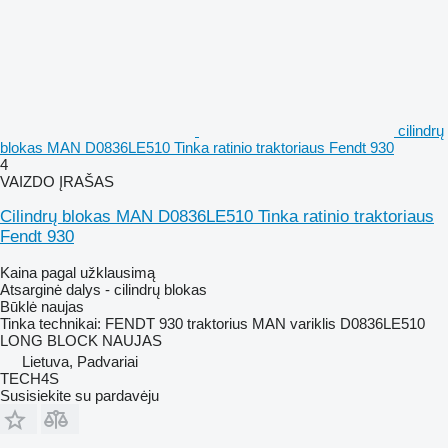
cilindrų
blokas MAN D0836LE510 Tinka ratinio traktoriaus Fendt 930
4
VAIZDO ĮRAŠAS
Cilindrų blokas MAN D0836LE510 Tinka ratinio traktoriaus
Fendt 930
Kaina pagal užklausimą
Atsarginė dalys - cilindrų blokas
Būklė
naujas
Tinka technikai: FENDT 930 traktorius MAN variklis D0836LE510
LONG BLOCK NAUJAS
Lietuva, Padvariai
TECH4S
Susisiekite su pardavėju