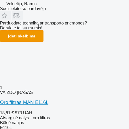
Vokietija, Ramin
Susisiekite su pardavėju
Parduodate techniką ar transporto priemones?
Darykite tai su mumis!
Įdėti skelbimą
1
VAIZDO ĮRAŠAS
Oro filtras MAN E116L
18,91 €
973 UAH
Atsarginė dalys - oro filtras
Būklė
naujas
E116L