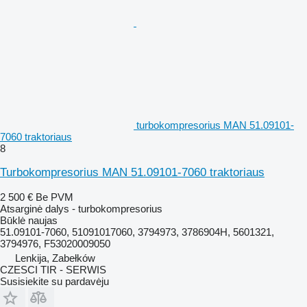
turbokompresorius MAN 51.09101-
7060 traktoriaus
8
Turbokompresorius MAN 51.09101-7060 traktoriaus
2 500 €
Be PVM
Atsarginė dalys - turbokompresorius
Būklė
naujas
51.09101-7060, 51091017060, 3794973, 3786904H, 5601321,
3794976, F53020009050
Lenkija, Zabełków
CZESCI TIR - SERWIS
Susisiekite su pardavėju