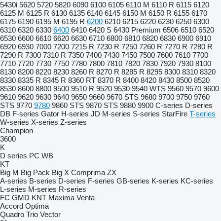
5430i
5620
5720
5820
6090
6100
6105
6110 M
6110 R
6115
6120
6125 M
6125 R
6130
6135
6140
6145
6150 M
6150 R
6155
6170
6175
6190
6195 M
6195 R
6200
6210
6215
6220
6230
6250
6300
6310
6320
6330
6400
6410
6420 S
6430 Premium
6506
6510
6520
6530
6600
6610
6620
6630
6710
6800
6810
6820
6830
6900
6910
6920
6930
7000
7200
7215 R
7230 R
7250
7260 R
7270 R
7280 R
7290 R
7300
7310 R
7350
7400
7430
7450
7500
7600
7610
7700
7710
7720
7730
7750
7780
7800
7810
7820
7830
7920
7930
8100
8130
8200
8220
8230
8260 R
8270 R
8285 R
8295
8300
8310
8320
8330
8335 R
8345 R
8360 RT
8370 R
8400
8420
8430
8500
8520
8530
8600
8800
9500
9510 R
9520
9530
9540 WTS
9560
9570
9600
9610
9620
9630
9640
9650
9660
9670 STS
9680
9700
9750
9760
STS
9770
9780
9860 STS
9870 STS
9880
9900
C-series
D-series
DB
F-series
Gator
H-series
JD
M-series
S-series
StarFire
T-series
W-series
X-series
Z-series
Champion
3600
K
D series
PC
WB
KT
Big M
Big Pack
Big X
Comprima
ZX
A-series
B-series
D-series
F-series
GB-series
K-series
KC-series
L-series
M-series
R-series
FC
GMD
KNT
Maxima
Venta
Accord
Optima
Quadro
Trio
Vector