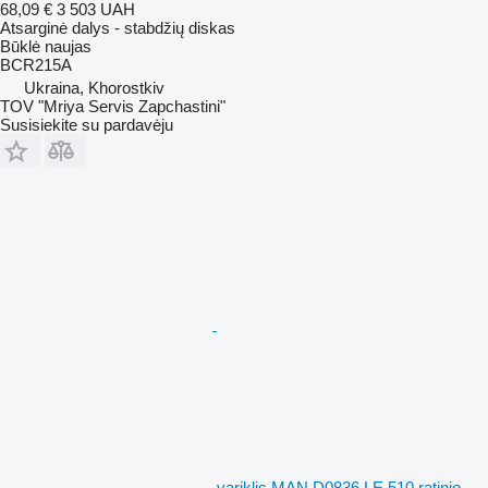
68,09 €
3 503 UAH
Atsarginė dalys - stabdžių diskas
Būklė
naujas
BCR215A
Ukraina, Khorostkiv
TOV "Mriya Servis Zapchastini"
Susisiekite su pardavėju
variklis MAN D0836 LE 510 ratinio