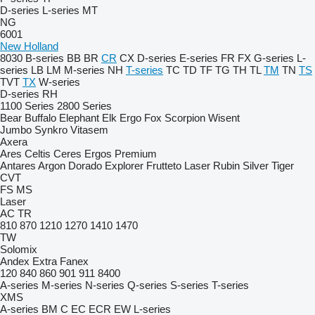
D-series
L-series
MT
NG
6001
New Holland
8030
B-series
BB
BR
CR
CX
D-series
E-series
FR
FX
G-series
L-
series
LB
LM
M-series
NH
T-series
TC
TD
TF
TG
TH
TL
TM
TN
TS
TVT
TX
W-series
D-series
RH
1100 Series
2800 Series
Bear
Buffalo
Elephant
Elk
Ergo
Fox
Scorpion
Wisent
Jumbo
Synkro
Vitasem
Axera
Ares
Celtis
Ceres
Ergos
Premium
Antares
Argon
Dorado
Explorer
Frutteto
Laser
Rubin
Silver
Tiger
CVT
FS
MS
Laser
AC
TR
810
870
1210
1270
1410
1470
TW
Solomix
Andex
Extra
Fanex
120
840
860
901
911
8400
A-series
M-series
N-series
Q-series
S-series
T-series
XMS
A-series
BM
C
EC
ECR
EW
L-series