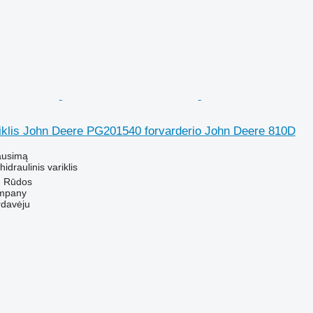
riklis John Deere PG201540 forvarderio John Deere 810D
ausimą
hidraulinis variklis
ų Rūdos
mpany
rdavėju