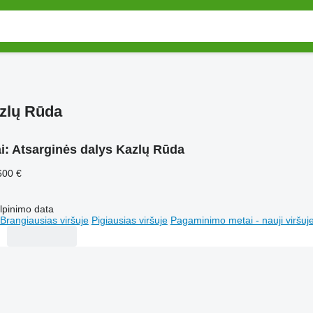
azlų Rūda
i:
Atsarginės dalys Kazlų Rūda
600 €
lpinimo data
Brangiausias viršuje
Pigiausias viršuje
Pagaminimo metai - nauji viršuj