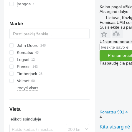
įrangos
Kaina pagal užkl
miško įrangos priedai
Atsarginė dalys -
Lietuva, Kazl
miškovežių kranai
Fomisas UAB co
Markė
Susisiekite su pa
Užsiprenumeruoki
John Deere
Komatsu
810
Prenumeruot
Logset
1070 E
D series
Paspaudę čia patv
Ponsse
1110
Timberjack
1170 E
Bear
Valmet
1210
Buffalo
810
rodyti visas
1270
Elephant
870
840
1470
Elk
1210
860
1510 E
Ergo
1270
901
Vieta
1910
Fox
1410
911
Komatsu 901.4
D-series
Scorpion
1470
4
Ieškoti spindulyje
F-series
Wisent
Kita atsarginė
T-series