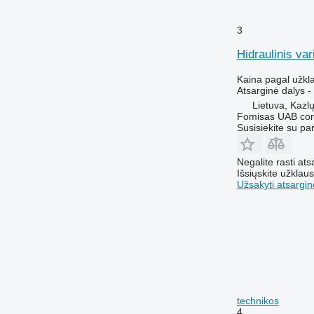
3
Hidraulinis v
Kaina pagal užkl
Atsarginė dalys - 
Lietuva, Kazl
Fomisas UAB co
Susisiekite su pa
Negalite rasti ats
Išsiųskite užklau
Užsakyti atsargin
technikos
4