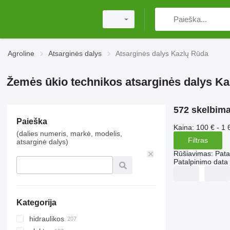
Agroline
Atsarginės dalys
Atsarginės dalys Kazlų Rūda
Žemės ūkio technikos atsarginės dalys K
572 skelbima
Paieška
Kaina:
100 € - 1 
(dalies numeris, markė, modelis,
Filtras
atsarginė dalys)
Rūšiavimas
:
Pata
Patalpinimo data
Kategorija
hidraulikos