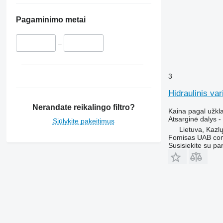
Pagaminimo metai
–
3
Hidraulinis va
Nerandate reikalingo filtro?
Kaina pagal užkl
Atsarginė dalys - 
Siūlykite pakeitimus
Lietuva, Kazl
Fomisas UAB co
Susisiekite su pa