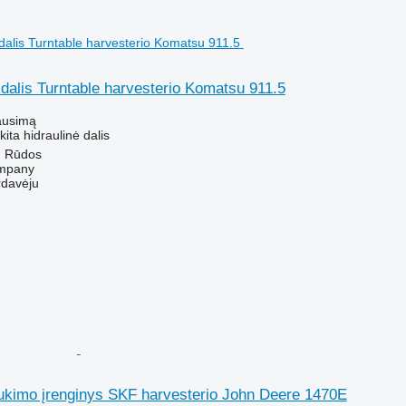
ė dalis Turntable harvesterio Komatsu 911.5
ausimą
kita hidraulinė dalis
ų Rūdos
mpany
rdavėju
ukimo įrenginys SKF harvesterio John Deere 1470E