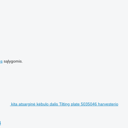
es
sąlygomis.
kita atsarginė kėbulo dalis Tilting plate 5035046 harvesterio
4