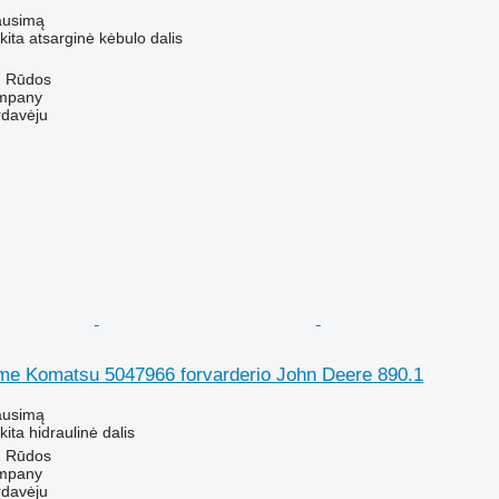
ausimą
kita atsarginė kėbulo dalis
ų Rūdos
mpany
rdavėju
rame Komatsu 5047966 forvarderio John Deere 890.1
ausimą
kita hidraulinė dalis
ų Rūdos
mpany
rdavėju