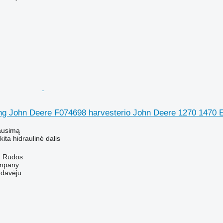
ng John Deere F074698 harvesterio John Deere 1270 1470 
ausimą
kita hidraulinė dalis
ų Rūdos
mpany
rdavėju