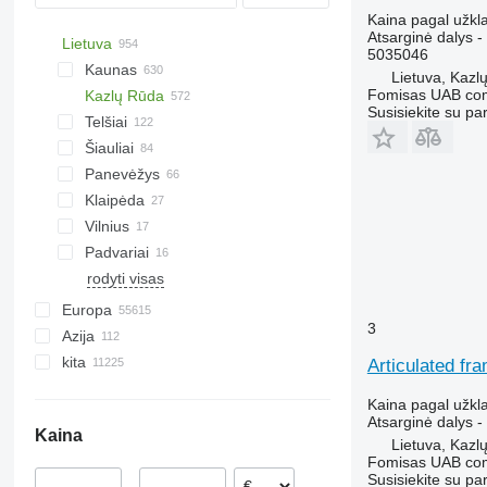
Kaina pagal užkl
Z-series
Atsarginė dalys - 
Lietuva
5035046
Kaunas
Lietuva, Kazl
Fomisas UAB co
Kazlų Rūda
Susisiekite su pa
Telšiai
Šiauliai
Panevėžys
Klaipėda
Vilnius
Padvariai
rodyti visas
Europa
3
Azija
Airija
kita
Danija
Uzbekija
Articulated f
Lenkija
Turkija
Ukraina
Kaina pagal užkl
Vokietija
Kinija
Kolumbija
Atsarginė dalys - 
Kaina
Graikija
Kazachstanas
Moldova
Lietuva, Kazl
Fomisas UAB co
Prancūzija
Čilė
Susisiekite su pa