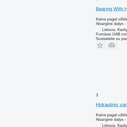
Bearing With 
Kaina pagal užkl
Atsarginė dalys - 
Lietuva, Kazl
Fomisas UAB co
Susisiekite su pa
3
Hidraulinis va
Kaina pagal užkl
Atsarginė dalys - 
Lietuva, Kazl