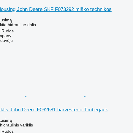
Housing John Deere SKF F073292 miško technikos
ausimą
kita hidraulinė dalis
ų Rūdos
mpany
rdavėju
riklis John Deere F062681 harvesterio Timberjack
ausimą
hidraulinis variklis
ų Rūdos