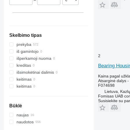
–
Rumunija
Nyderlandai
rodyti visas
Skelbimo tipas
prekyba
iš gamintojo
2
išperkamoji nuoma
Bearing Housi
kreditas
išsimokėtinai dalimis
Kaina pagal užkl
keitimas
Atsarginė dalys - 
F074698
keitimas
Lietuva, Kazl
Fomisas UAB co
Susisiekite su pa
Būklė
naujas
naudotos