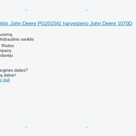
ariklis John Deere PG201541 harvesterio John Deere 1070D
ausimą
hidraulinis variklis
ų Rūdos
mpany
rdavėju
arginės dalies?
są dabar!
ę dalį