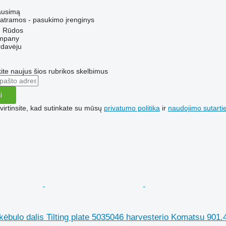
ausimą
 atramos - pasukimo įrenginys
ų Rūdos
mpany
rdavėju
te naujus šios rubrikos skelbimus
i
irtinsite, kad sutinkate su mūsų
privatumo politika
ir
naudojimo sutarti
 kėbulo dalis Tilting plate 5035046 harvesterio Komatsu 901.