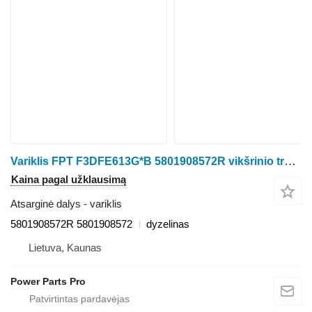
Variklis FPT F3DFE613G*B 5801908572R vikšrinio traktoriaus Case IH
Kaina pagal užklausimą
Atsarginė dalys - variklis
5801908572R 5801908572
dyzelinas
Lietuva, Kaunas
Power Parts Pro