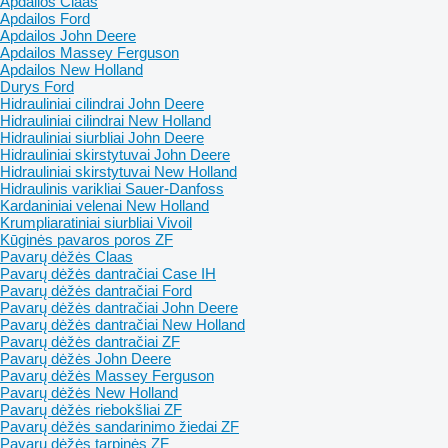
Apdailos Claas
Apdailos Ford
Apdailos John Deere
Apdailos Massey Ferguson
Apdailos New Holland
Durys Ford
Hidrauliniai cilindrai John Deere
Hidrauliniai cilindrai New Holland
Hidrauliniai siurbliai John Deere
Hidrauliniai skirstytuvai John Deere
Hidrauliniai skirstytuvai New Holland
Hidraulinis varikliai Sauer-Danfoss
Kardaniniai velenai New Holland
Krumpliaratiniai siurbliai Vivoil
Kūginės pavaros poros ZF
Pavarų dėžės Claas
Pavarų dėžės dantračiai Case IH
Pavarų dėžės dantračiai Ford
Pavarų dėžės dantračiai John Deere
Pavarų dėžės dantračiai New Holland
Pavarų dėžės dantračiai ZF
Pavarų dėžės John Deere
Pavarų dėžės Massey Ferguson
Pavarų dėžės New Holland
Pavarų dėžės riebokšliai ZF
Pavarų dėžės sandarinimo žiedai ZF
Pavarų dėžės tarpinės ZF