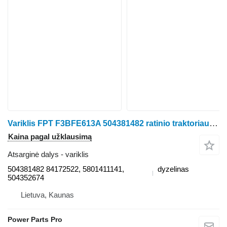
Variklis FPT F3BFE613A 504381482 ratinio traktoriaus Case IH QUADTRAC 500
Kaina pagal užklausimą
Atsarginė dalys - variklis
504381482 84172522, 5801411141,
dyzelinas
504352674
Lietuva, Kaunas
Power Parts Pro