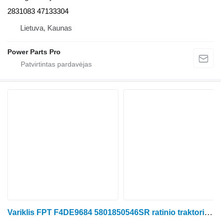
2831083 47133304
Lietuva, Kaunas
Power Parts Pro
Variklis FPT F4DE9684 5801850546SR ratinio traktoriaus Case IH Maxxum 140