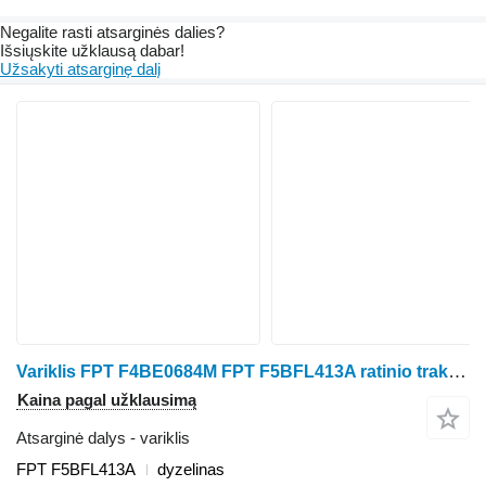
Negalite rasti atsarginės dalies?
Išsiųskite užklausą dabar!
Užsakyti atsarginę dalį
Variklis FPT F4BE0684M FPT F5BFL413A ratinio traktoriaus
Kaina pagal užklausimą
Atsarginė dalys - variklis
FPT F5BFL413A
dyzelinas