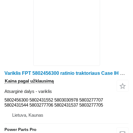
Variklis FPT 5802456300 ratinio traktoriaus Case IH Magnum
Kaina pagal užklausimą
Atsarginė dalys - variklis
5802456300 5802431552 5803030978 5803277707
5802431544 5803277706 5802431537 5803277705
Lietuva, Kaunas
Power Parts Pro