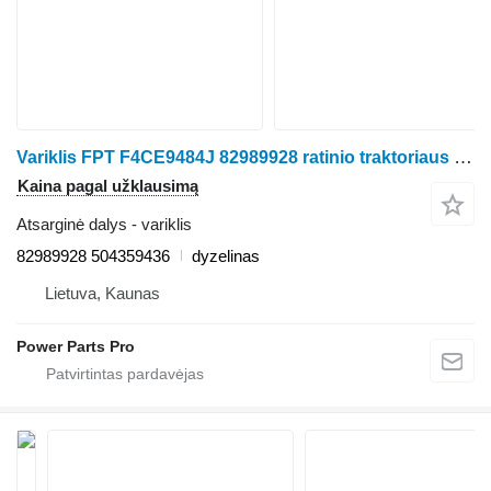
Variklis FPT F4CE9484J 82989928 ratinio traktoriaus Case IH Farmall
Kaina pagal užklausimą
Atsarginė dalys - variklis
82989928 504359436
dyzelinas
Lietuva, Kaunas
Power Parts Pro