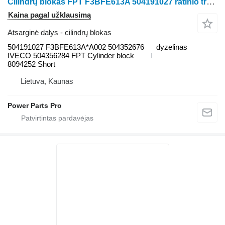
Cilindrų blokas FPT F3BFE613A 504191027 ratinio traktoriaus
Kaina pagal užklausimą
Atsarginė dalys - cilindrų blokas
504191027 F3BFE613A*A002 504352676
dyzelinas
IVECO 504356284 FPT Cylinder block
8094252 Short
Lietuva, Kaunas
Power Parts Pro