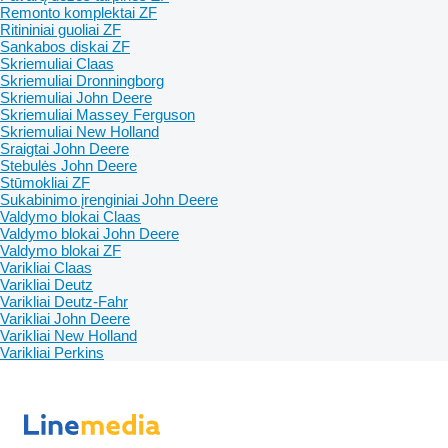
Remonto komplektai ZF
Ritininiai guoliai ZF
Sankabos diskai ZF
Skriemuliai Claas
Skriemuliai Dronningborg
Skriemuliai John Deere
Skriemuliai Massey Ferguson
Skriemuliai New Holland
Sraigtai John Deere
Stebulės John Deere
Stūmokliai ZF
Sukabinimo įrenginiai John Deere
Valdymo blokai Claas
Valdymo blokai John Deere
Valdymo blokai ZF
Varikliai Claas
Varikliai Deutz
Varikliai Deutz-Fahr
Varikliai John Deere
Varikliai New Holland
Varikliai Perkins