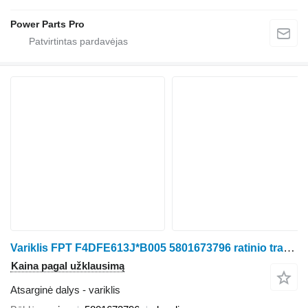
Power Parts Pro
Variklis FPT F4DFE613J*B005 5801673796 ratinio traktoriaus Case IH PUMA
Kaina pagal užklausimą
Atsarginė dalys - variklis