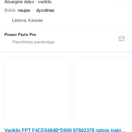
Atsarginė dalys - variklis
Būklė
naujas
dyzelinas
Lietuva, Kaunas
Power Parts Pro
Variklis FPT F4CE0484B*D600 87802378 ratinio traktoriaus Case IH