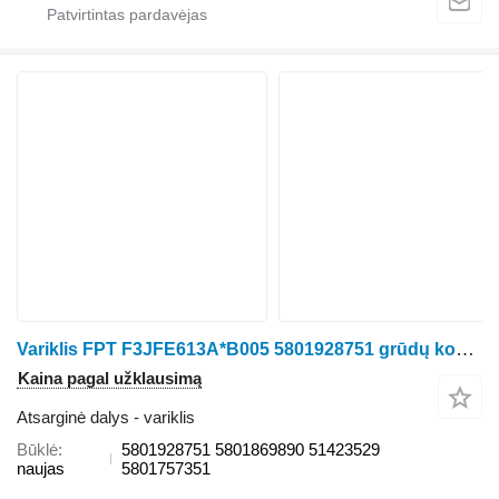
Variklis FPT F3JFE613A*B005 5801928751 grūdų kombaino Case IH 9240
Kaina pagal užklausimą
Atsarginė dalys - variklis
Būklė
5801928751 5801869890 51423529
naujas
5801757351