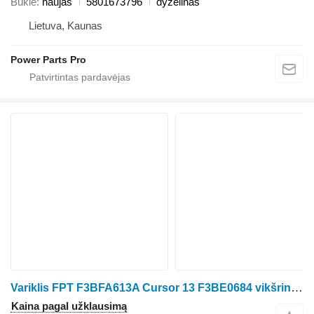
Būklė
naujas
5801673796
dyzelinas
Lietuva, Kaunas
Power Parts Pro
Variklis FPT F3BFA613A Cursor 13 F3BE0684 vikšrinio traktoriaus Case IH 4WD
Kaina pagal užklausimą