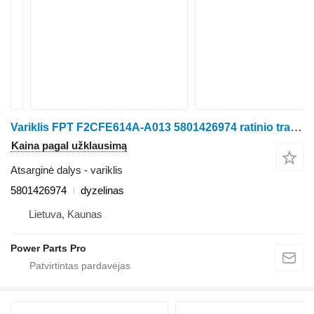
Variklis FPT F2CFE614A-A013 5801426974 ratinio traktoriaus Case IH
Kaina pagal užklausimą
Atsarginė dalys - variklis
5801426974
dyzelinas
Lietuva, Kaunas
Power Parts Pro