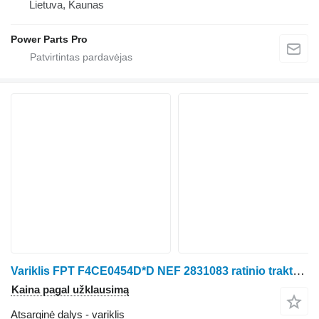
Lietuva, Kaunas
Power Parts Pro
Variklis FPT F4CE0454D*D NEF 2831083 ratinio traktoriaus New Holland TL100A, TL90A
Kaina pagal užklausimą
Atsarginė dalys - variklis