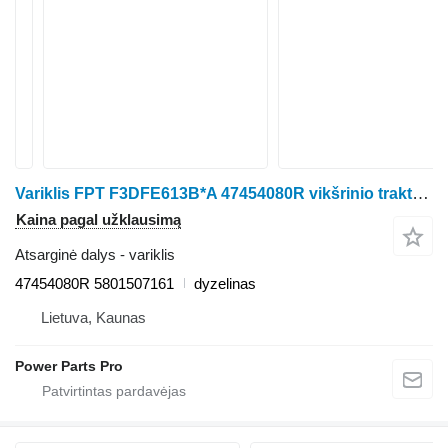
Variklis FPT F3DFE613B*A 47454080R vikšrinio traktoriaus Case IH QUADTRAC 550 - 4WD
Kaina pagal užklausimą
Atsarginė dalys - variklis
47454080R 5801507161
dyzelinas
Lietuva, Kaunas
Power Parts Pro