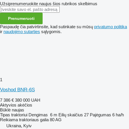
Užsiprenumeruokite naujus šios rubrikos skelbimus
Prenumeruoti
Paspaudę čia patvirtinsite, kad sutinkate su mūsų
privatumo politika
ir
naudojimo sutarties
sąlygomis.
1
Voshod BNR-6S
7 386 €
380 000 UAH
Aktyvios akėčios
Būklė
naujas
Tipas
traktoriui
Dengimas
6 m
Eilių skaičius
27
Pajėgumas
6 ha/h
Reikiama traktoriaus galia
80 AG
Ukraina, Kyiv