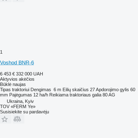
1
Voshod BNR-6
6 453 €
332 000 UAH
Aktyvios akėčios
Būklė
naujas
Tipas
traktoriui
Dengimas
6 m
Eilių skaičius
27
Apdorojimo gylis
60
mm
Pajėgumas
12 ha/h
Reikiama traktoriaus galia
80 AG
Ukraina, Kyiv
TOV «FERM Ye»
Susisiekite su pardavėju