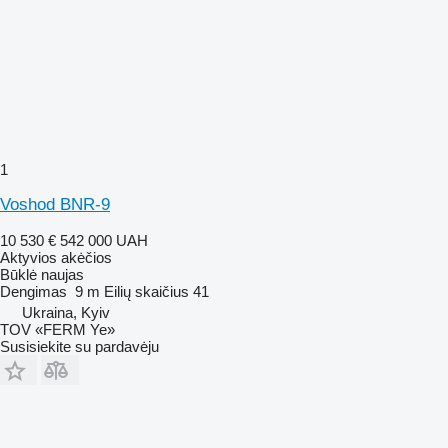
1
Voshod BNR-9
10 530 €
542 000 UAH
Aktyvios akėčios
Būklė
naujas
Dengimas
9 m
Eilių skaičius
41
Ukraina, Kyiv
TOV «FERM Ye»
Susisiekite su pardavėju