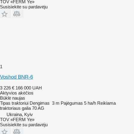
TOV «FERM Ye»
Susisiekite su pardavėju
1
Voshod BNR-6
3 226 €
166 000 UAH
Aktyvios akėčios
Būklė
naujas
Tipas
traktoriui
Dengimas
3 m
Pajėgumas
5 ha/h
Reikiama
traktoriaus galia
70 AG
Ukraina, Kyiv
TOV «FERM Ye»
Susisiekite su pardavėju