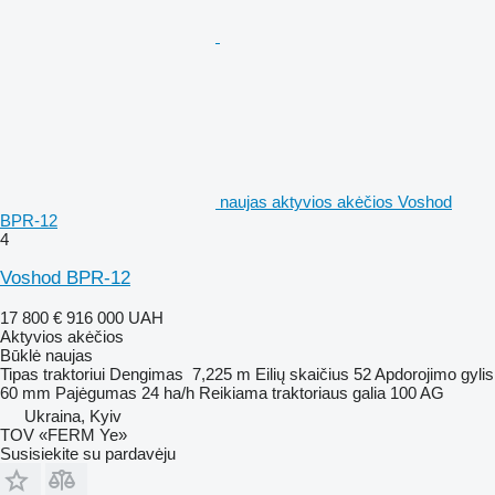
naujas aktyvios akėčios Voshod
BPR-12
4
Voshod BPR-12
17 800 €
916 000 UAH
Aktyvios akėčios
Būklė
naujas
Tipas
traktoriui
Dengimas
7,225 m
Eilių skaičius
52
Apdorojimo gylis
60 mm
Pajėgumas
24 ha/h
Reikiama traktoriaus galia
100 AG
Ukraina, Kyiv
TOV «FERM Ye»
Susisiekite su pardavėju