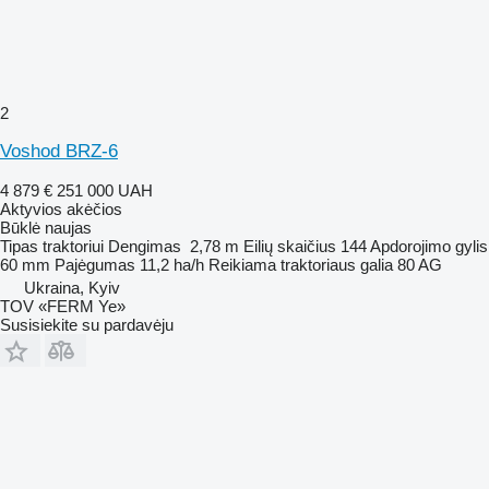
2
Voshod BRZ-6
4 879 €
251 000 UAH
Aktyvios akėčios
Būklė
naujas
Tipas
traktoriui
Dengimas
2,78 m
Eilių skaičius
144
Apdorojimo gylis
60 mm
Pajėgumas
11,2 ha/h
Reikiama traktoriaus galia
80 AG
Ukraina, Kyiv
TOV «FERM Ye»
Susisiekite su pardavėju