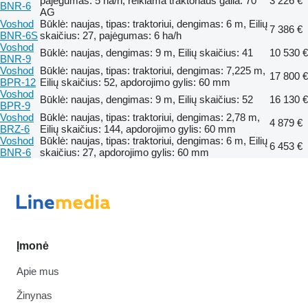
pajėgumas: 5 ha/h, reikiama traktoriaus galia: 70
3 226 €
BNR-6
AG
Voshod
Būklė: naujas, tipas: traktoriui, dengimas: 6 m, Eilių
7 386 €
BNR-6S
skaičius: 27, pajėgumas: 6 ha/h
Voshod
Būklė: naujas, dengimas: 9 m, Eilių skaičius: 41
10 530 €
BNR-9
Voshod
Būklė: naujas, tipas: traktoriui, dengimas: 7,225 m,
17 800 €
BPR-12
Eilių skaičius: 52, apdorojimo gylis: 60 mm
Voshod
Būklė: naujas, dengimas: 9 m, Eilių skaičius: 52
16 130 €
BPR-9
Voshod
Būklė: naujas, tipas: traktoriui, dengimas: 2,78 m,
4 879 €
BRZ-6
Eilių skaičius: 144, apdorojimo gylis: 60 mm
Voshod
Būklė: naujas, tipas: traktoriui, dengimas: 6 m, Eilių
6 453 €
BNR-6
skaičius: 27, apdorojimo gylis: 60 mm
Įmonė
Apie mus
Žinynas