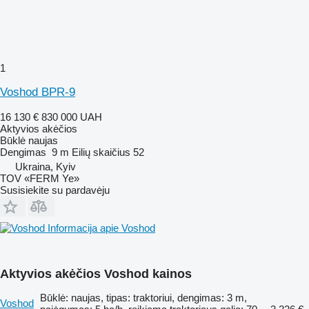
1
Voshod BPR-9
16 130 €
830 000 UAH
Aktyvios akėčios
Būklė
naujas
Dengimas
9 m
Eilių skaičius
52
Ukraina, Kyiv
TOV «FERM Ye»
Susisiekite su pardavėju
Informacija apie Voshod
Aktyvios akėčios Voshod kainos
Būklė: naujas, tipas: traktoriui, dengimas: 3 m,
Voshod