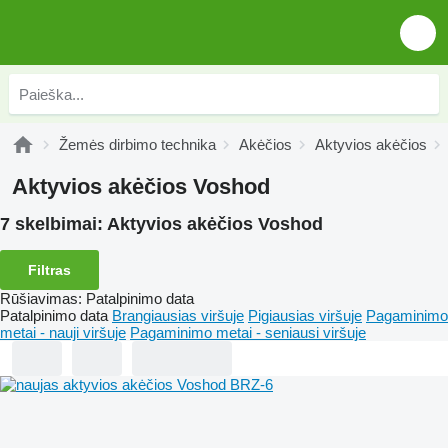
Žemės dirbimo technika
Akėčios
Aktyvios akėčios
Aktyvios akėčios Voshod
7 skelbimai:
Aktyvios akėčios Voshod
Filtras
Rūšiavimas
:
Patalpinimo data
Patalpinimo data
Brangiausias viršuje
Pigiausias viršuje
Pagaminimo
metai - nauji viršuje
Pagaminimo metai - seniausi viršuje