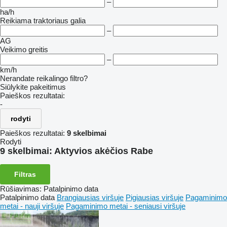
–
ha/h
Reikiama traktoriaus galia
–
AG
Veikimo greitis
–
km/h
Nerandate reikalingo filtro?
Siūlykite pakeitimus
Paieškos rezultatai:
-
rodyti
Paieškos rezultatai:
9 skelbimai
Rodyti
9 skelbimai:
Aktyvios akėčios Rabe
Filtras
Rūšiavimas
:
Patalpinimo data
Patalpinimo data
Brangiausias viršuje
Pigiausias viršuje
Pagaminimo
metai - nauji viršuje
Pagaminimo metai - seniausi viršuje