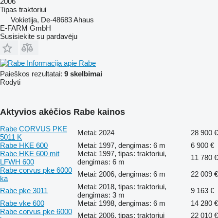
2006
Tipas
traktoriui
Vokietija, De-48683 Ahaus
E-FARM GmbH
Susisiekite su pardavėju
Informacija apie Rabe
Paieškos rezultatai:
9 skelbimai
Rodyti
Aktyvios akėčios Rabe kainos
Rabe CORVUS PKE
Metai: 2024
28 900 €
5011 K
Rabe HKE 600
Metai: 1997, dengimas: 6 m
6 900 €
Rabe HKE 600 mit
Metai: 1997, tipas: traktoriui,
11 780 €
LFWH 600
dengimas: 6 m
Rabe corvus pke 6000
Metai: 2006, dengimas: 6 m
22 009 €
ka
Metai: 2018, tipas: traktoriui,
Rabe pke 3011
9 163 €
dengimas: 3 m
Rabe vke 600
Metai: 1998, dengimas: 6 m
14 280 €
Rabe corvus pke 6000
Metai: 2006, tipas: traktoriui
22 010 €