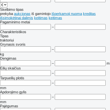
Skelbimo tipas
prekyba
aukcionas
iš gamintojo
išperkamoji nuoma
kreditas
išsimokėtinai dalimis
keitimas
keitimas
Pagaminimo metai
–
Charakteristikos
Tipas
traktoriui
Grynasis svoris
–
kg
Dengimas
–
m
Eilių skaičius
–
Tarpueilių plotis
–
mm
Apdorojimo gylis
–
mm
Pajėgumas