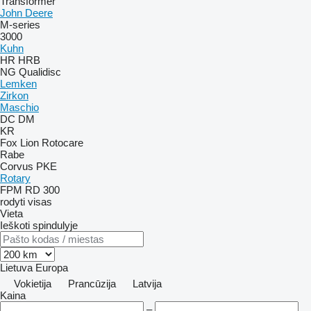
Transformer
John Deere
M-series
3000
Kuhn
HR
HRB
NG
Qualidisc
Lemken
Zirkon
Maschio
DC
DM
KR
Fox
Lion
Rotocare
Rabe
Corvus
PKE
Rotary
FPM RD 300
rodyti visas
Vieta
Ieškoti spindulyje
Lietuva
Europa
Vokietija
Prancūzija
Latvija
Kaina
–