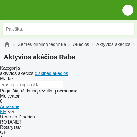
Žemės dirbimo technika
Akėčios
Aktyvios akėčios
Aktyvios akėčios Rabe
Kategorija
aktyvios akėčios
diskinės akėčios
Markė
Pagal šią užklausą rezultatų neradome
Multivator
8
Amazone
KE
KG
U-series
Z-series
ROTANET
Rotarystar
GF