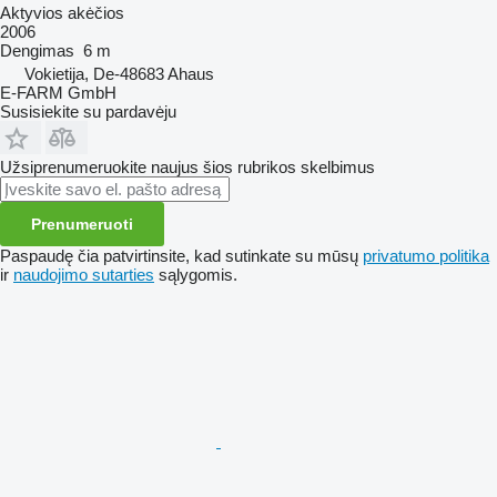
Aktyvios akėčios
2006
Dengimas
6 m
Vokietija, De-48683 Ahaus
E-FARM GmbH
Susisiekite su pardavėju
Užsiprenumeruokite naujus šios rubrikos skelbimus
Prenumeruoti
Paspaudę čia patvirtinsite, kad sutinkate su mūsų
privatumo politika
ir
naudojimo sutarties
sąlygomis.