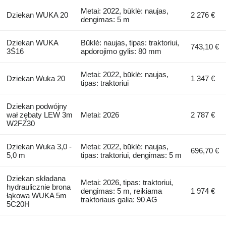
Metai: 2022, būklė: naujas,
Dziekan WUKA 20
2 276 €
dengimas: 5 m
Dziekan WUKA
Būklė: naujas, tipas: traktoriui,
743,10 €
3Ś16
apdorojimo gylis: 80 mm
Metai: 2022, būklė: naujas,
Dziekan Wuka 20
1 347 €
tipas: traktoriui
Dziekan podwójny
wał zębaty LEW 3m
Metai: 2026
2 787 €
W2FZ30
Dziekan Wuka 3,0 -
Metai: 2022, būklė: naujas,
696,70 €
5,0 m
tipas: traktoriui, dengimas: 5 m
Dziekan składana
Metai: 2026, tipas: traktoriui,
hydraulicznie brona
dengimas: 5 m, reikiama
1 974 €
łąkowa WUKA 5m
traktoriaus galia: 90 AG
5C20H