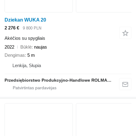
Dziekan WUKA 20
2 276 €
9 800 PLN
Akėčios su spygliais
2022
Būklė
naujas
Dengimas
5 m
Lenkija, Słupia
Przedsiębiorstwo Produkcyjno-Handlowe ROLMAPOL Marcin Dziekan