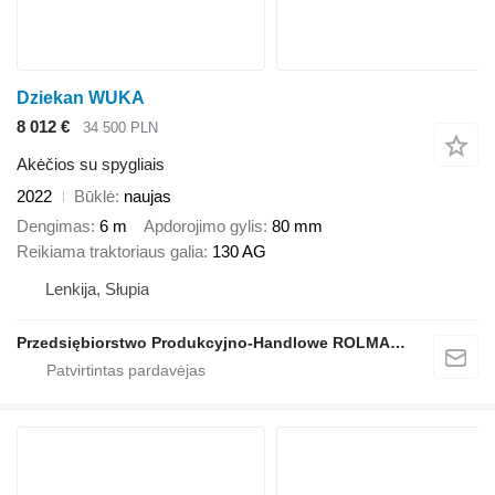
Dziekan WUKA
8 012 €
34 500 PLN
Akėčios su spygliais
2022
Būklė
naujas
Dengimas
6 m
Apdorojimo gylis
80 mm
Reikiama traktoriaus galia
130 AG
Lenkija, Słupia
Przedsiębiorstwo Produkcyjno-Handlowe ROLMAPOL Marcin Dziekan