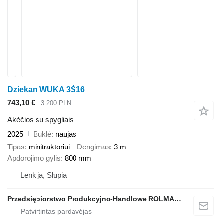
Dziekan WUKA 3Ś16
743,10 €
3 200 PLN
Akėčios su spygliais
2025
Būklė
naujas
Tipas
minitraktoriui
Dengimas
3 m
Apdorojimo gylis
800 mm
Lenkija, Słupia
Przedsiębiorstwo Produkcyjno-Handlowe ROLMAPOL Marcin Dziekan