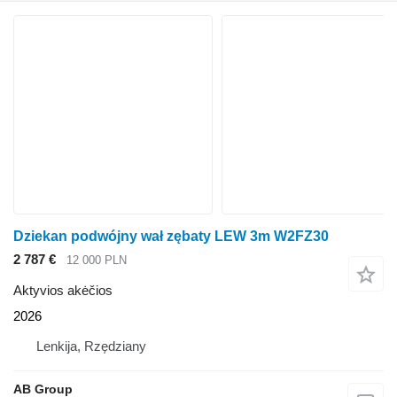
Dziekan podwójny wał zębaty LEW 3m W2FZ30
2 787 €
12 000 PLN
Aktyvios akėčios
2026
Lenkija, Rzędziany
AB Group