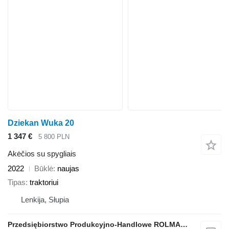
Dziekan Wuka 20
1 347 €
5 800 PLN
Akėčios su spygliais
2022
Būklė
naujas
Tipas
traktoriui
Lenkija, Słupia
Przedsiębiorstwo Produkcyjno-Handlowe ROLMAPOL Marcin Dziekan