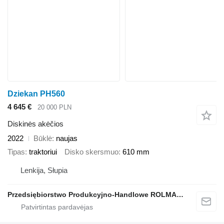
Dziekan PH560
4 645 €
20 000 PLN
Diskinės akėčios
2022
Būklė
naujas
Tipas
traktoriui
Disko skersmuo
610 mm
Lenkija, Słupia
Przedsiębiorstwo Produkcyjno-Handlowe ROLMAPOL Marcin Dziekan