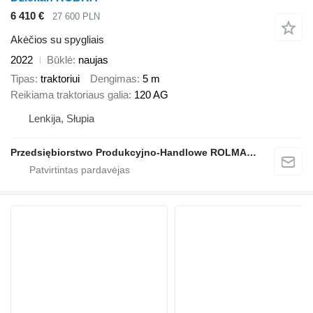
6 410 €
27 600 PLN
Akėčios su spygliais
2022
Būklė
naujas
Tipas
traktoriui
Dengimas
5 m
Reikiama traktoriaus galia
120 AG
Lenkija, Słupia
Przedsiębiorstwo Produkcyjno-Handlowe ROLMAPOL Marcin Dziekan