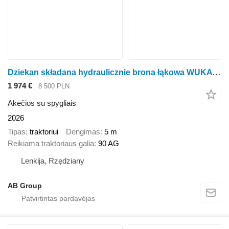
Dziekan składana hydraulicznie brona łąkowa WUKA 5m 5C20H
1 974 €
8 500 PLN
Akėčios su spygliais
2026
Tipas
traktoriui
Dengimas
5 m
Reikiama traktoriaus galia
90 AG
Lenkija, Rzędziany
AB Group