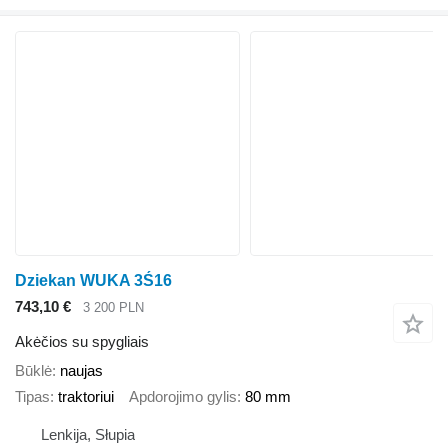
Dziekan WUKA 3Ś16
743,10 €
3 200 PLN
Akėčios su spygliais
Būklė
naujas
Tipas
traktoriui
Apdorojimo gylis
80 mm
Lenkija, Słupia