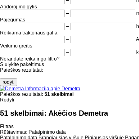
–
Apdorojimo gylis
–
Pajėgumas
–
h
Reikiama traktoriaus galia
–
Veikimo greitis
–
k
Nerandate reikalingo filtro?
Siūlykite pakeitimus
Paieškos rezultatai:
-
rodyti
Informacija apie Demetra
Paieškos rezultatai:
51 skelbimai
Rodyti
51 skelbimai:
Akėčios Demetra
Filtras
Rūšiavimas
:
Patalpinimo data
Patalpinimo data
Brangiausias viršuje
Pigiausias viršuje
Pagami