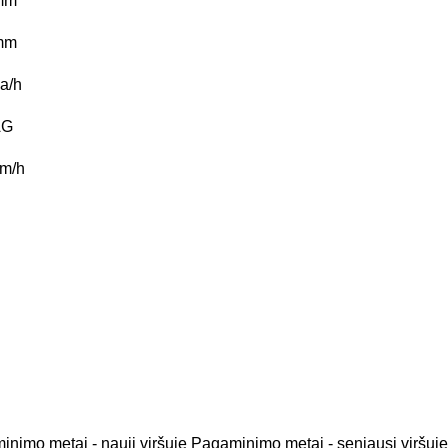
mm
mm
a/h
AG
m/h
nimo metai - nauji viršuje
Pagaminimo metai - seniausi viršuje