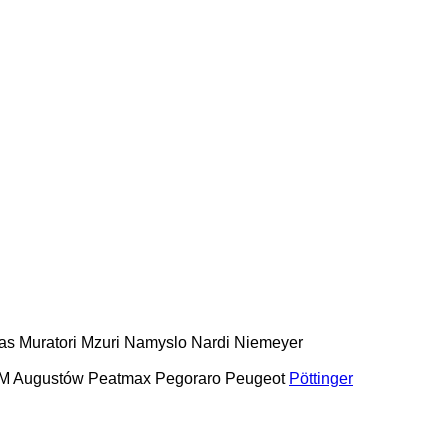
as
Muratori
Mzuri
Namyslo
Nardi
Niemeyer
M Augustów
Peatmax
Pegoraro
Peugeot
Pöttinger