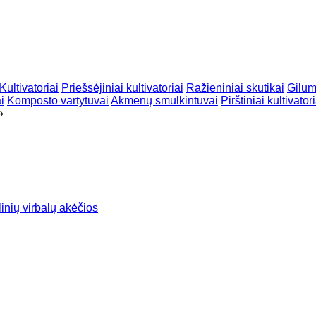
Kultivatoriai
Priešsėjiniai kultivatoriai
Ražieniniai skutikai
Gilum
i
Komposto vartytuvai
Akmenų smulkintuvai
Pirštiniai kultivatori
»
inių virbalų akėčios