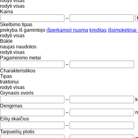
rodyti visas
rodyti visas
Kaina
–
Skelbimo tipas
prekyba
iš gamintojo
išperkamoji nuoma
kreditas
išsimokėtinai
rodyti visas
Būklė
naujas
naudotos
rodyti visas
Pagaminimo metai
–
Charakteristikos
Tipas
traktoriui
rodyti visas
Grynasis svoris
–
k
Dengimas
–
Eilių skaičius
–
Tarpueilių plotis