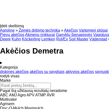
Įdėti skelbimą
Agroline
»
Žemės dirbimo technika
»
Akėčios
Vartomieji plūgai
Pievų akėčios
Akmenų rinktuvai
Ganyklų šienapjovės
Vagotuva
Deere
Kuhn
Köckerling
Lemken
Rol/Ex
Soil Master
Väderstad
Akėčios Demetra
Kategorija
diskinės akėčios
akėčios su spygliais
aktyvios akėčios
spyruokl
rodyti visas
Markė
Pagal šią užklausą rezultatų neradome
ABC
AMJ Agro
APV
ATMP
AVR
Multivator
Agrisem
Disc-O-Mulch
Maximulch