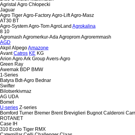
Agristal
Agro Chłopecki
Jaguar
Agro Tiger
Agro-Factory
Agro-Lift
Agro-Masz
AT30
BT
Agro-System
Agro-Tom
AgroLand
Agrokalina
8
10
Agromash
Agromerkur-Ada
Agroprom
Agroremmash
AGD
Akpil
Alpego
Amazone
Avant
Catros
KE
KG
Arion Agro
Ark Group
Avers-Agro
Green Ray
Awemak
BDP
BMW
1-Series
Batyra
Bdt-Agro
Bednar
Swifter
Bilotserkivmaz
AG
UDA
Bomet
U-series
Z-series
Bomford Turner
Bremer
Brent
Breviglieri
Bugnot
Calderoni
Car
ROTANET
Case IH
310
Ecolo Tiger
RMX
Caterpillar
Celli
Challenger
Claas