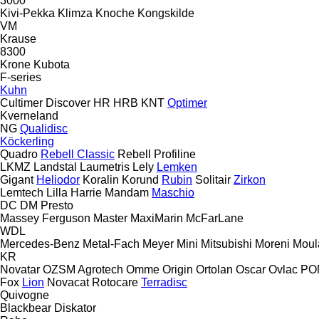
3000
Kivi-Pekka
Klimza
Knoche
Kongskilde
VM
Krause
8300
Krone
Kubota
F-series
Kuhn
Cultimer
Discover
HR
HRB
KNT
Optimer
Kverneland
NG
Qualidisc
Köckerling
Quadro
Rebell Classic
Rebell Profiline
LKMZ
Landstal
Laumetris
Lely
Lemken
Gigant
Heliodor
Koralin
Korund
Rubin
Solitair
Zirkon
Lemtech
Lilla Harrie
Mandam
Maschio
DC
DM
Presto
Massey Ferguson
Master
MaxiMarin
McFarLane
WDL
Mercedes-Benz
Metal-Fach
Meyer
Mini
Mitsubishi
Moreni
Moul
KR
Novatar
OZSM Agrotech
Omme
Origin
Ortolan
Oscar
Ovlac
PO
Fox
Lion
Novacat
Rotocare
Terradisc
Quivogne
Blackbear
Diskator