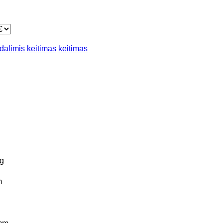
 dalimis
keitimas
keitimas
g
m