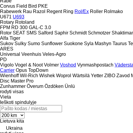
Rabe
Corvus
Field Bird
PKE
Rabewerk
Rau
Razol
Regent
Ring
Rol/Ex
Roller
Rolmako
U671
U693
Rotary
Rotoland
FPM RD 300
GAL-C 3.0
Rotor
SEAT
SMS
Salford
Saphir
Schmidt
Schmotzer
Shaktima
Alfa
Tiger
Sukov
Sulky
Sumo
Sunflower
Suokone
Syla Mashyn
Taurus
Te
ARES
Universal
Veenhuis
Veles-Agro
PD
Vigolo
Vogel & Noot
Volmer
Voshod
Vynmashpostach
Väderst
Carrier
Opus
TopDown
Wienhoff
Wil-Rich
Wishek
Woprol
Wärtsilä
Yetter
ZIBO
Zavod 
Disc Master Pro
Zunhammer
Överum
Özdöken
Ünlü
rodyti visas
Vieta
Ieškoti spindulyje
Lietuva
kita
Ukraina