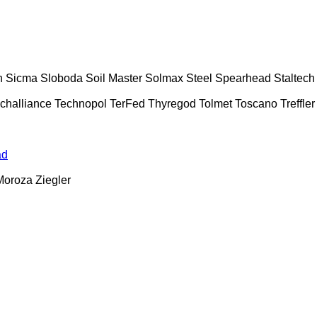
n
Sicma
Sloboda
Soil Master
Solmax Steel
Spearhead
Staltech
challiance
Technopol
TerFed
Thyregod
Tolmet
Toscano
Treffler
ad
Moroza
Ziegler