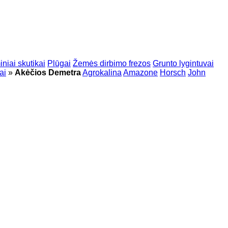
iniai skutikai
Plūgai
Žemės dirbimo frezos
Grunto lygintuvai
ai
»
Akėčios Demetra
Agrokalina
Amazone
Horsch
John