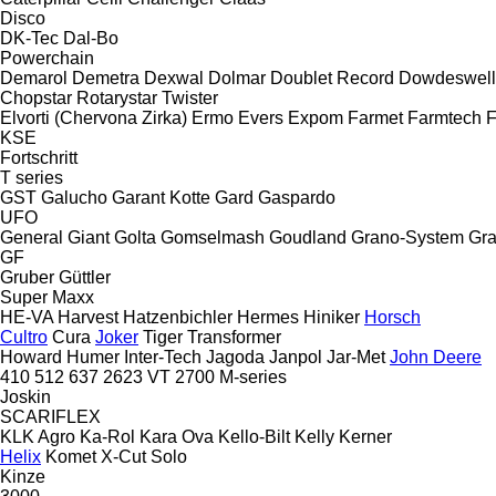
Disco
DK-Tec
Dal-Bo
Powerchain
Demarol
Demetra
Dexwal
Dolmar
Doublet Record
Dowdeswell
Chopstar
Rotarystar
Twister
Elvorti (Chervona Zirka)
Ermo
Evers
Expom
Farmet
Farmtech
F
KSE
Fortschritt
T series
GST
Galucho
Garant Kotte
Gard
Gaspardo
UFO
General
Giant
Golta
Gomselmash
Goudland
Grano-System
Gra
GF
Gruber
Güttler
Super Maxx
HE-VA
Harvest
Hatzenbichler
Hermes
Hiniker
Horsch
Cultro
Cura
Joker
Tiger
Transformer
Howard
Humer
Inter-Tech
Jagoda
Janpol
Jar-Met
John Deere
410
512
637
2623 VT
2700
M-series
Joskin
SCARIFLEX
KLK Agro
Ka-Rol
Kara Ova
Kello-Bilt
Kelly
Kerner
Helix
Komet
X-Cut Solo
Kinze